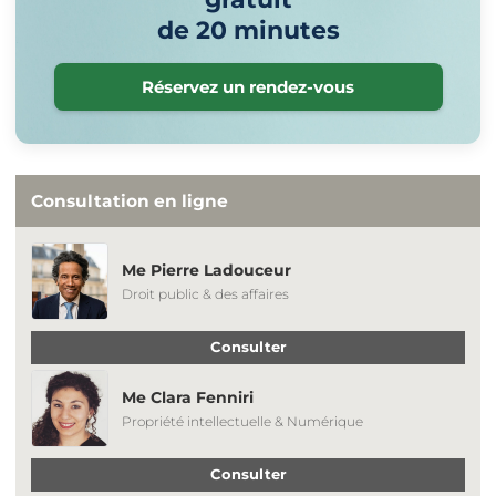
de 20 minutes
Réservez un rendez-vous
Consultation en ligne
Me Pierre Ladouceur
Droit public & des affaires
Consulter
Me Clara Fenniri
Propriété intellectuelle & Numérique
Consulter