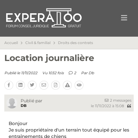
Accueil
Civil & familial
Droits des contrats
Location journalière
Publié le 11/11/2022
Vu 1032 fois
2
Par
Db
2 messages
Publié par
DB
le 11/11/2022 à 15:08
Bonjour
Je suis propriétaire d'un terrain tout équipé pour les
entraînements de chiens