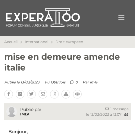
Accueil
International
Droit europeen
mise en demeure amende
italie
Publié le 13/03/2023
Vu 1398 fois
0
Par
imlv
1 message
Publié par
IMLV
le 13/03/2023 à 13:07
Bonjour,