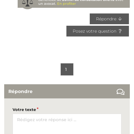
un avocat.
En profiter
Répondre
Posez votre question
1
Répondre
Votre texte