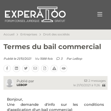
Accueil
Entreprises
Droit des sociétés
Termes du bail commercial
Publié le 21/10/2021
Vu 1588 fois
3
Par
LeBop
2 messages
Publié par
LEBOP
le 21/10/2021 à 11:26
Bonjour,
Une demande d'info sur les conditions
d'application d'un bail commercial: