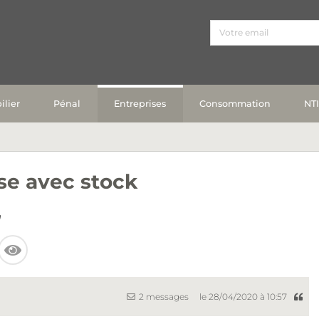
lier
Pénal
Entreprises
Consommation
NT
se avec stock
h
2 messages
le 28/04/2020 à 10:57