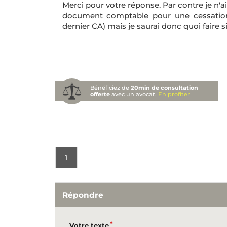
Merci pour votre réponse. Par contre je n'
document comptable pour une cessation d
dernier CA) mais je saurai donc quoi faire
Bénéficiez de
20min de consultation
offerte
avec un avocat.
En profiter
1
Répondre
Votre texte