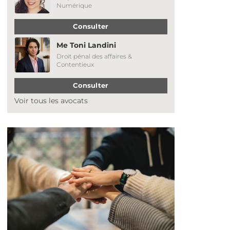
Numérique
Consulter
Me Toni Landini
Droit pénal des affaires &
Contentieux
Consulter
Voir tous les avocats