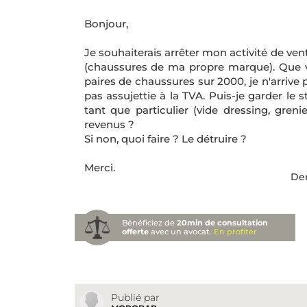
Bonjour,
Je souhaiterais arrêter mon activité de ven
(chaussures de ma propre marque). Que va
paires de chaussures sur 2000, je n'arrive p
pas assujettie à la TVA. Puis-je garder le 
tant que particulier (vide dressing, gren
revenus ?
Si non, quoi faire ? Le détruire ?
Merci.
Der
Bénéficiez de
20min de consultation
offerte
avec un avocat.
En profiter
Publié par