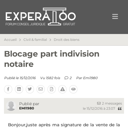
Accueil
Civil & familial
Droit des biens
Blocage part indivision
notaire
Publié le 15/12/2016
Vu 1582 fois
2
Par
Emi1980
2 messages
Publié par
EMI1980
le 15/12/2016 à 23:07
Bonjour,juste après ma signature de la vente de la