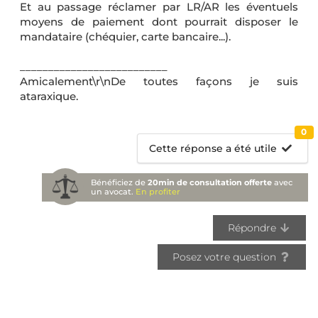
Et au passage réclamer par LR/AR les éventuels
moyens de paiement dont pourrait disposer le
mandataire (chéquier, carte bancaire...).
__________________________
Amicalement\r\nDe toutes façons je suis
ataraxique.
0
Cette réponse a été utile
Bénéficiez de
20min de consultation offerte
avec
un avocat.
En profiter
Répondre
Posez votre question