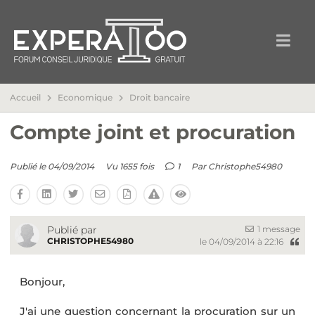
Accueil
Economique
Droit bancaire
Compte joint et procuration
Publié le 04/09/2014
Vu 1655 fois
1
Par
Christophe54980
1 message
Publié par
CHRISTOPHE54980
le 04/09/2014 à 22:16
Bonjour,
J'ai une question concernant la procuration sur un