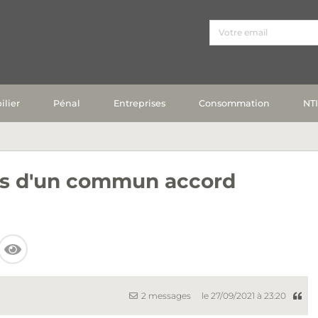
lier
Pénal
Entreprises
Consommation
NT
as d'un commun accord
2 messages
le 27/09/2021 à 23:20