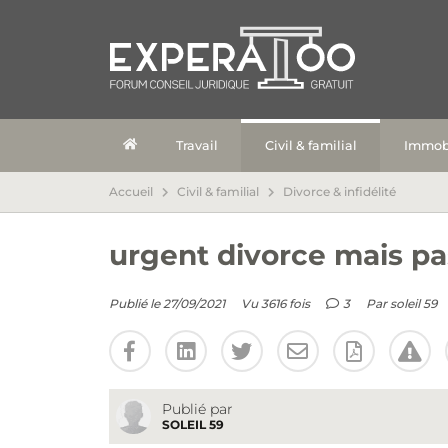
Travail
Civil & familial
Immobi
Accueil
Civil & familial
Divorce & infidélité
urgent divorce mais p
Publié le 27/09/2021
Vu 3616 fois
3
Par
soleil 59
Publié par
SOLEIL 59