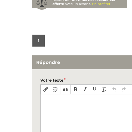
Bénéficiez de
20min de consultation
offerte
avec un avocat.
En profiter
1
Répondre
Votre texte