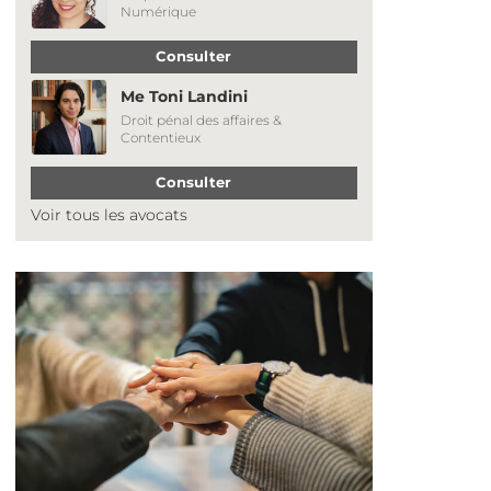
Numérique
Consulter
Me Toni Landini
Droit pénal des affaires &
Contentieux
Consulter
Voir tous les avocats