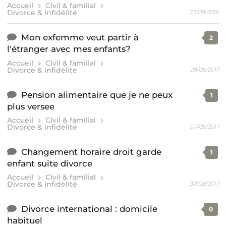
Accueil
Civil & familial
Divorce & infidélité
27/09/2016
Mon exfemme veut partir à
2
l'étranger avec mes enfants?
Accueil
Civil & familial
Divorce & infidélité
29/05/2017
Pension alimentaire que je ne peux
1
plus versee
Accueil
Civil & familial
Divorce & infidélité
07/05/2017
Changement horaire droit garde
1
enfant suite divorce
Accueil
Civil & familial
Divorce & infidélité
30/08/2017
Divorce international : domicile
0
habituel