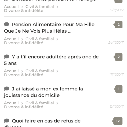
Accueil
Civil & familial
Divorce & infidélité
13/11/2017
Pension Alimentaire Pour Ma Fille
2
Que Je Ne Vois Plus Hélas ...
Accueil
Civil & familial
Divorce & infidélité
24/11/2017
Y a t’il encore adultère après onc de
2
5 ans
Accueil
Civil & familial
Divorce & infidélité
17/11/2017
J ai laissé a mon ex femme la
1
jouissance du domicile
Accueil
Civil & familial
Divorce & infidélité
11/11/2017
Quoi faire en cas de refus de
12