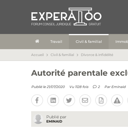
Travail
Civil & familial
Immobi
Accueil
Civil & familial
Divorce & infidélité
Autorité parentale excl
Publié le 21/07/2020
Vu 1128 fois
2
Par
Eminaid
Publié par
EMINAID