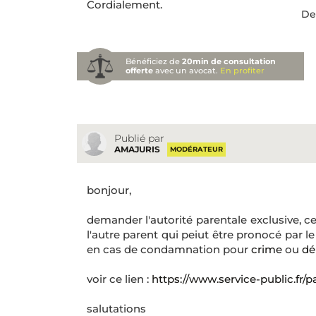
Cordialement.
De
Bénéficiez de
20min de consultation
offerte
avec un avocat.
En profiter
Publié par
AMAJURIS
MODÉRATEUR
bonjour,
demander l'autorité parentale exclusive, cel
l'autre parent qui peiut être pronocé par l
en cas de condamnation pour
crime
ou
dél
voir ce lien :
https://www.service-public.fr/p
salutations