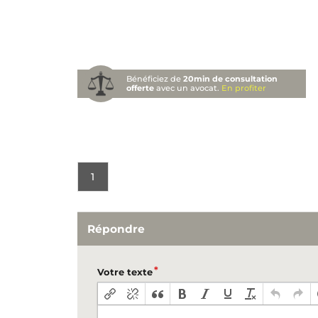
Bénéficiez de
20min de consultation
offerte
avec un avocat.
En profiter
1
Répondre
Votre texte