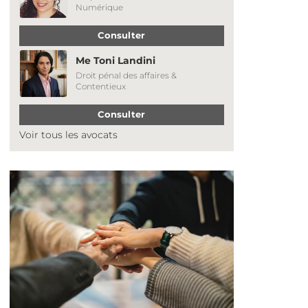
Numérique
Consulter
Me Toni Landini
Droit pénal des affaires &
Contentieux
Consulter
Voir tous les avocats