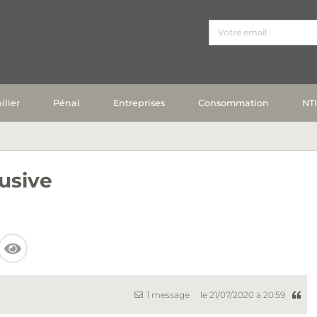
lier
Pénal
Entreprises
Consommation
NT
usive
1 message
le 21/07/2020 à 20:59