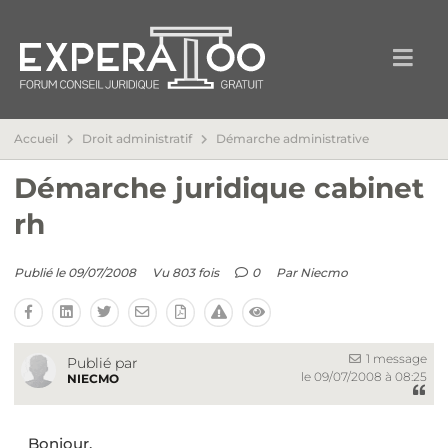
Accueil
Droit administratif
Démarche administrative
Démarche juridique cabinet
rh
Publié le 09/07/2008
Vu 803 fois
0
Par
Niecmo
1 message
Publié par
le 09/07/2008 à 08:25
NIECMO
Bonjour,