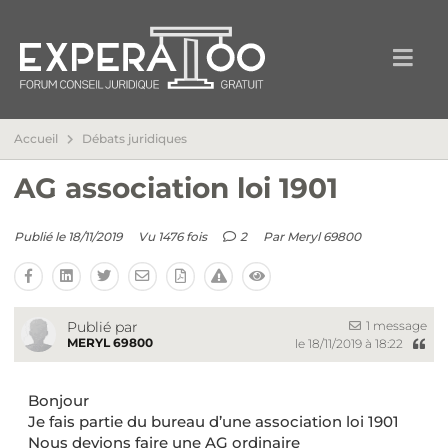
Accueil
Débats juridiques
AG association loi 1901
Publié le 18/11/2019
Vu 1476 fois
2
Par
Meryl 69800
1 message
Publié par
MERYL 69800
le 18/11/2019 à 18:22
Bonjour
Je fais partie du bureau d’une association loi 1901
Nous devions faire une AG ordinaire