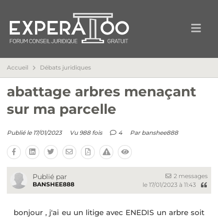
Accueil
Débats juridiques
abattage arbres menaçant
sur ma parcelle
Publié le 17/01/2023
Vu 988 fois
4
Par
banshee888
2 messages
Publié par
BANSHEE888
le 17/01/2023 à 11:43
bonjour , j'ai eu un litige avec ENEDIS un arbre soit