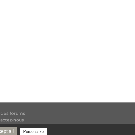
 des forums
actez-nous
 RSS
ept all
Personalize