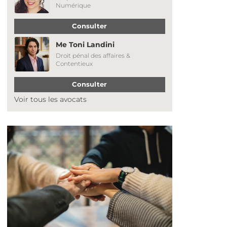
Numérique
Consulter
Me Toni Landini
Droit pénal des affaires &
Contentieux
Consulter
Voir tous les avocats