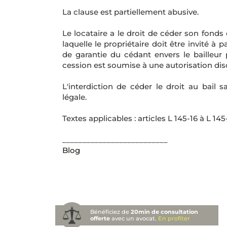
La clause est partiellement abusive.
Le locataire a le droit de céder son fond
laquelle le propriétaire doit être invité à 
de garantie du cédant envers le bailleur 
cession est soumise à une autorisation disc
L'interdiction de céder le droit au bai
légale.
Textes applicables : articles L 145-16 à L 
__________________________
Blog
Bénéficiez de
20min de consultation
offerte
avec un avocat.
En profiter