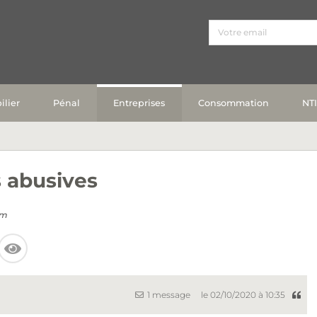
lier
Pénal
Entreprises
Consommation
NT
s abusives
im
1 message
le 02/10/2020 à 10:35