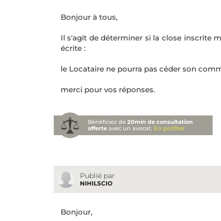
Bonjour à tous,
Il s'agit de déterminer si la close inscri
écrite :
le Locataire ne pourra pas céder son commer
merci pour vos réponses.
Bénéficiez de
20min de consultation
offerte
avec un avocat.
En profiter
Publié par
NIHILSCIO
Bonjour,