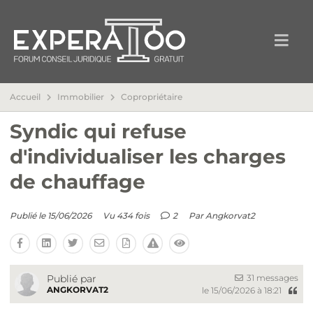
Accueil
Immobilier
Copropriétaire
Syndic qui refuse
d'individualiser les charges
de chauffage
Publié le 15/06/2026
Vu 434 fois
2
Par
Angkorvat2
31 messages
Publié par
ANGKORVAT2
le 15/06/2026 à 18:21