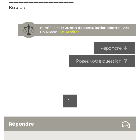
__________________________
Koulak
Bénéficiez de
20min de consultation offerte
avec
un avocat.
En profiter
Répondre
Posez votre question
1
Répondre