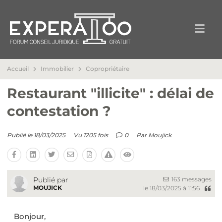
Accueil
Immobilier
Copropriétaire
Restaurant "illicite" : délai de
contestation ?
Publié le 18/03/2025
Vu 1205 fois
0
Par
Moujick
163 messages
Publié par
MOUJICK
le 18/03/2025 à 11:56
Bonjour,