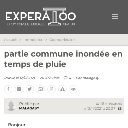
Accueil
Immobilier
Copropriétaire
partie commune inondée en
temps de pluie
Publié le 12/11/2021
Vu 1076 fois
4
Par
malagasy
18 messages
Publié par
MALAGASY
le 12/11/2021 à 20:07
Bonjour,