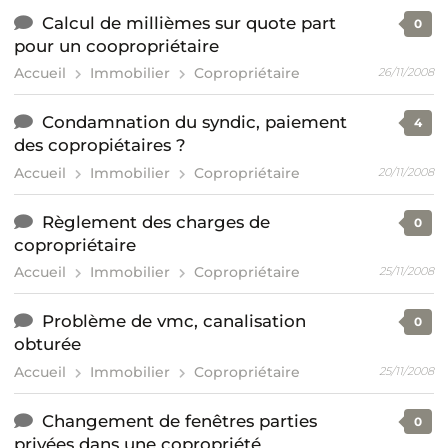
Calcul de millièmes sur quote part
0
pour un coopropriétaire
Accueil
Immobilier
Copropriétaire
26/11/2008
Condamnation du syndic, paiement
4
des copropiétaires ?
Accueil
Immobilier
Copropriétaire
20/11/2008
Règlement des charges de
0
copropriétaire
Accueil
Immobilier
Copropriétaire
25/11/2008
Problème de vmc, canalisation
0
obturée
Accueil
Immobilier
Copropriétaire
25/11/2008
Changement de fenêtres parties
0
privées dans une copropriété