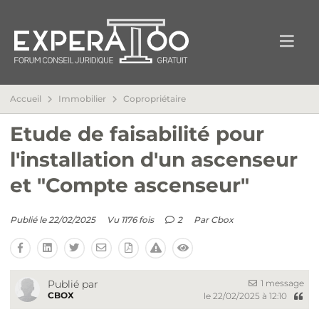
Accueil
Immobilier
Copropriétaire
Etude de faisabilité pour
l'installation d'un ascenseur
et "Compte ascenseur"
Publié le 22/02/2025
Vu 1176 fois
2
Par
Cbox
1 message
Publié par
CBOX
le 22/02/2025 à 12:10