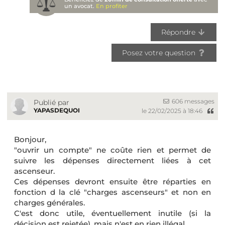
un avocat.
En profiter
Répondre
Posez votre question
606 messages
Publié par
YAPASDEQUOI
le 22/02/2025 à 18:46
Bonjour,
"ouvrir un compte" ne coûte rien et permet de
suivre les dépenses directement liées à cet
ascenseur.
Ces dépenses devront ensuite être réparties en
fonction d la clé "charges ascenseurs" et non en
charges générales.
C'est donc utile, éventuellement inutile (si la
décision est rejetée), mais n'est en rien illégal.