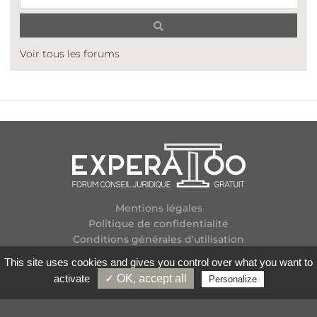
Voir tous les forums
Mentions légales
Politique de confidentialité
Conditions générales d'utilisation
Plan des forums
This site uses cookies and gives you control over what you want to
Contactez-nous
activate
✓ OK, accept all
Personalize
Flux RSS
Copyright
2026 Experatoo.com - Tous droits réservés