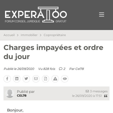
Accueil
Immobilier
Copropriétaire
Charges impayées et ordre
du jour
Publié le 26/09/2020
Vu 828 fois
2
Par
Cel78
3 messages
Publié par
CEL78
le 26/09/2020 à 17:51
Bonjour,