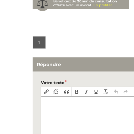
Bénéficiez de
20min de consultation
offerte
avec un avocat.
En profiter
1
Répondre
Votre texte