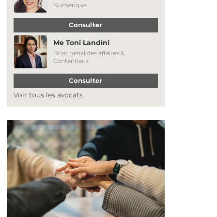
Numérique
Consulter
Me Toni Landini
Droit pénal des affaires &
Contentieux
Consulter
Voir tous les avocats