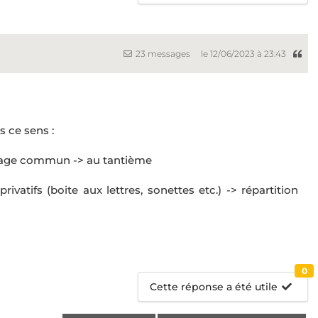
23 messages
le 12/06/2023 à 23:43
 ce sens :
sage commun -> au tantième
tifs (boite aux lettres, sonettes etc.) -> répartition
0
Cette réponse a été utile