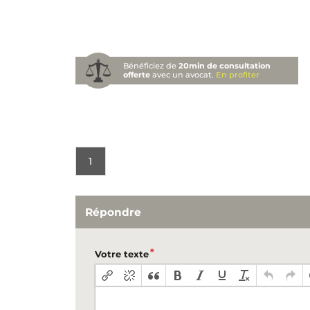
Bénéficiez de
20min de consultation
offerte
avec un avocat.
En profiter
1
Répondre
Votre texte