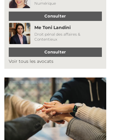
Numérique
Consulter
Me Toni Landini
Droit pénal des affaires &
Contentieux
Consulter
Voir tous les avocats