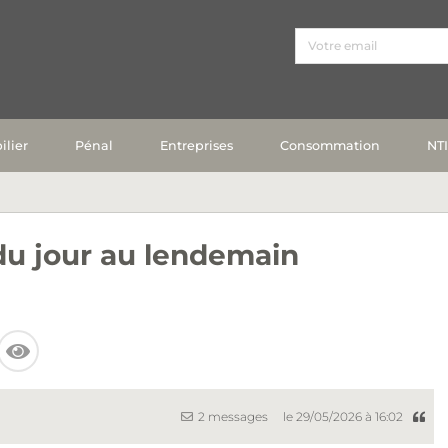
lier
Pénal
Entreprises
Consommation
NT
u jour au lendemain
2 messages
le 29/05/2026 à 16:02