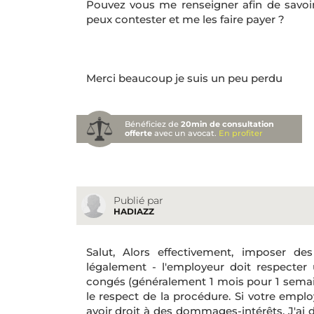
Pouvez vous me renseigner afin de savoir s
peux contester et me les faire payer ?
Merci beaucoup je suis un peu perdu
Bénéficiez de
20min de consultation
offerte
avec un avocat.
En profiter
Publié par
HADIAZZ
Salut, Alors effectivement, imposer d
légalement - l'employeur doit respecte
congés (généralement 1 mois pour 1 semai
le respect de la procédure. Si votre emplo
avoir droit à des dommages-intérêts. J'ai d