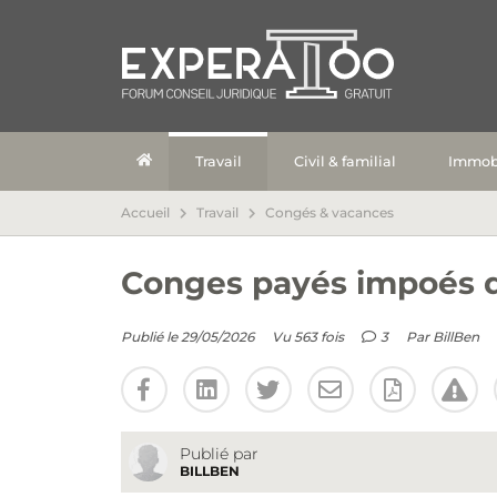
Travail
Civil & familial
Immobi
Accueil
Travail
Congés & vacances
Conges payés impoés d
Publié le 29/05/2026
Vu 563 fois
3
Par
BillBen
Publié par
BILLBEN