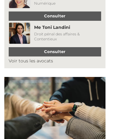
Numérique
Consulter
Me Toni Landini
Droit pénal des affaires &
Contentieux
Consulter
Voir tous les avocats