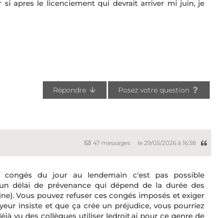
i apres le licenciement qui devrait arriver mi juin, je
Répondre
Posez votre question
47 messages
le 29/05/2026 à 16:38
es congés du jour au lendemain c'est pas possible
r un délai de prévenance qui dépend de la durée des
ne). Vous pouvez refuser ces congés imposés et exiger
yeur insiste et que ça crée un préjudice, vous pourriez
éjà vu des collègues utiliser ledroit.ai pour ce genre de