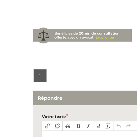
Bénéficiez de
20min de consultation
offerte
avec un avocat.
En profiter
1
Répondre
Votre texte