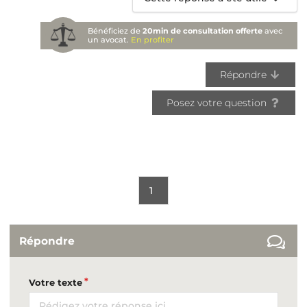
Bénéficiez de
20min de consultation offerte
avec
un avocat.
En profiter
Répondre
Posez votre question
1
Répondre
Votre texte