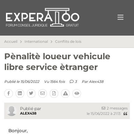
Accueil
International
Conflits de lois
Pènalitè loueur vehicule
libre service ètranger
Publié le 15/06/2022
Vu 1564 fois
3
Par
Alex438
2 messages
Publié par
ALEX438
le 15/06/2022 à 21:13
Bonjour,