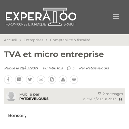
Accueil
Entreprises
Comptabilité & fiscalité
TVA et micro entreprise
Publié le 29/03/2021
Vu 1486 fois
5
Par
Patdevelours
2 messages
Publié par
PATDEVELOURS
le 29/03/2021 à 21:07
Bonsoir,