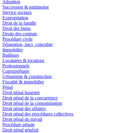
Adoption
Succession & patrimoine
Service sociaux
Expropriation
Droit de la famille
Droit des biens
Droits des contrats
Procédure civile
Séparation, pacs, concubin
Immobilier
Bailleurs
Locataires & locations
Professionnels
Copropriétaire
Urbanisme & construction
Fiscalité & immobilier
Pénal
Droit pénal boursier
Droit pénal de la concurrence
Droit pénal de la consommation
Droit pénal des affaires
Droit pénal des procédures collectives
Droit pénal du travail
Procédure pénale
Droit pénal général