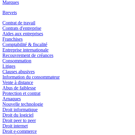
Marques
Brevets
Contrat de travail
Contrats d'entreprise
Aides aux entreprises
Franchises
Comptabilité & fiscalité
Entreprise internationale
Recouvrement de créances
Consommation
Litiges
Clauses abusives
Information du consommateur
Vente à distance
Abus de faiblesse
Protection et contrat
Arnaques
Nouvelle technologie
Droit informatique
Droit du logiciel
Droit peer to peer
Droit internet
Droit e-commerce