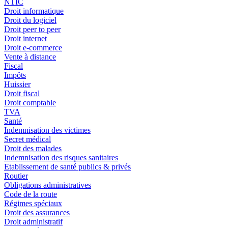
NTIC
Droit informatique
Droit du logiciel
Droit peer to peer
Droit internet
Droit e-commerce
Vente à distance
Fiscal
Impôts
Huissier
Droit fiscal
Droit comptable
TVA
Santé
Indemnisation des victimes
Secret médical
Droit des malades
Indemnisation des risques sanitaires
Etablissement de santé publics & privés
Routier
Obligations administratives
Code de la route
Régimes spéciaux
Droit des assurances
Droit administratif