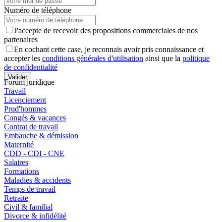
Numéro de téléphone
J'accepte de recevoir des propositions commerciales de nos
partenaires
En cochant cette case, je reconnais avoir pris connaissance et
accepter les
conditions générales d'utilisation
ainsi que la
politique
de confidentialité
Valider
Forum juridique
Travail
Licenciement
Prud'hommes
Congés & vacances
Contrat de travail
Embauche & démission
Maternité
CDD - CDI - CNE
Salaires
Formations
Maladies & accidents
Temps de travail
Retraite
Civil & familial
Divorce & infidélité