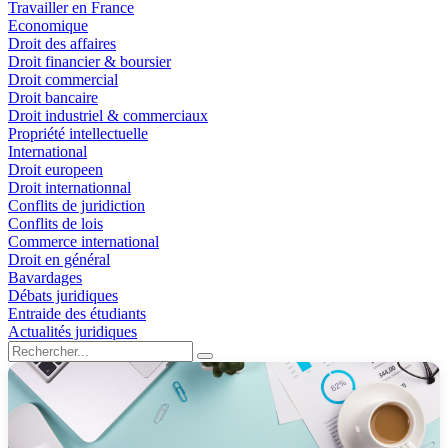
Travailler en France
Economique
Droit des affaires
Droit financier & boursier
Droit commercial
Droit bancaire
Droit industriel & commerciaux
Propriété intellectuelle
International
Droit europeen
Droit internationnal
Conflits de juridiction
Conflits de lois
Commerce international
Droit en général
Bavardages
Débats juridiques
Entraide des étudiants
Actualités juridiques