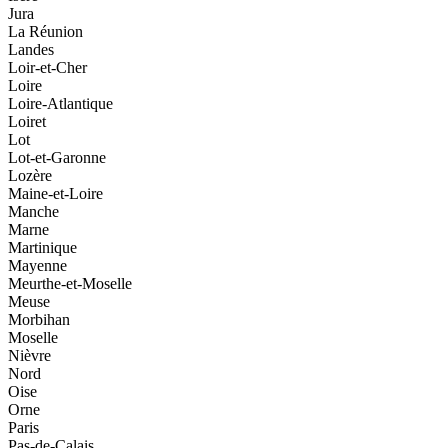
Jura
La Réunion
Landes
Loir-et-Cher
Loire
Loire-Atlantique
Loiret
Lot
Lot-et-Garonne
Lozère
Maine-et-Loire
Manche
Marne
Martinique
Mayenne
Meurthe-et-Moselle
Meuse
Morbihan
Moselle
Nièvre
Nord
Oise
Orne
Paris
Pas-de-Calais