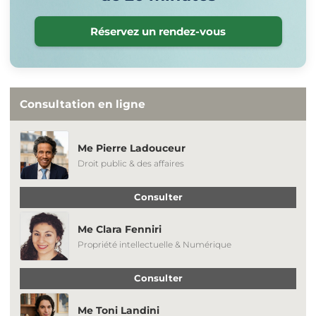
Réservez un rendez-vous
Consultation en ligne
Me Pierre Ladouceur
Droit public & des affaires
Consulter
Me Clara Fenniri
Propriété intellectuelle & Numérique
Consulter
Me Toni Landini