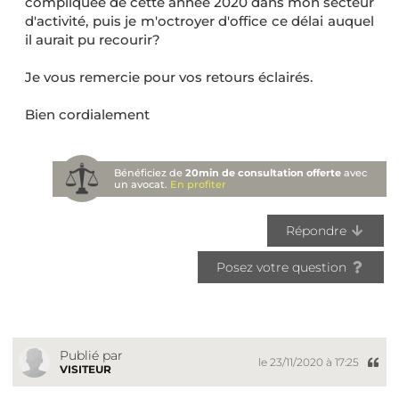
compliquée de cette année 2020 dans mon secteur
d'activité, puis je m'octroyer d'office ce délai auquel
il aurait pu recourir?
Je vous remercie pour vos retours éclairés.
Bien cordialement
Bénéficiez de
20min de consultation offerte
avec
un avocat.
En profiter
Répondre
Posez votre question
Publié par
le 23/11/2020 à 17:25
VISITEUR