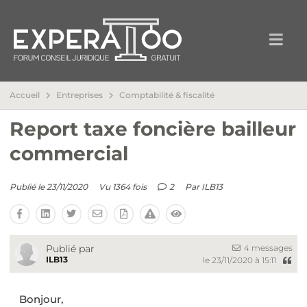
Accueil
Entreprises
Comptabilité & fiscalité
Report taxe foncière bailleur
commercial
Publié le 23/11/2020
Vu 1364 fois
2
Par
ILB13
4 messages
Publié par
ILB13
le 23/11/2020 à 15:11
Bonjour,