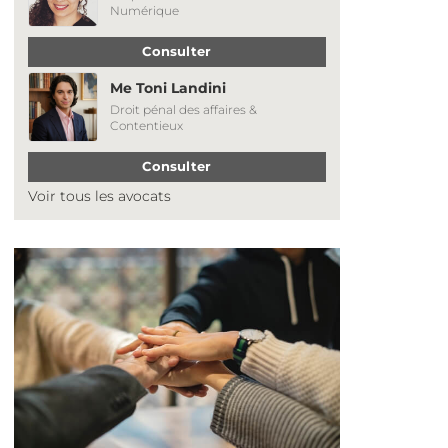
Numérique
Consulter
Me Toni Landini
Droit pénal des affaires &
Contentieux
Consulter
Voir tous les avocats