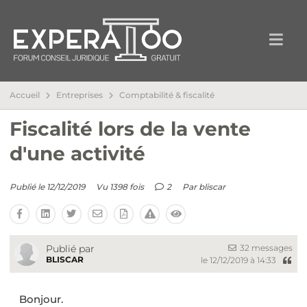
Accueil
Entreprises
Comptabilité & fiscalité
Fiscalité lors de la vente
d'une activité
Publié le 12/12/2019
Vu 1398 fois
2
Par
bliscar
32 messages
Publié par
BLISCAR
le 12/12/2019 à 14:33
Bonjour.