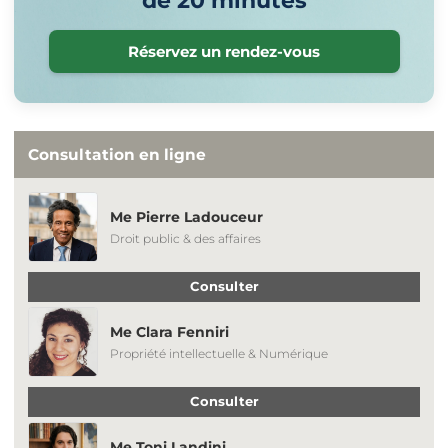
de 20 minutes
Réservez un rendez-vous
Consultation en ligne
Me Pierre Ladouceur
Droit public & des affaires
Consulter
Me Clara Fenniri
Propriété intellectuelle & Numérique
Consulter
Me Toni Landini