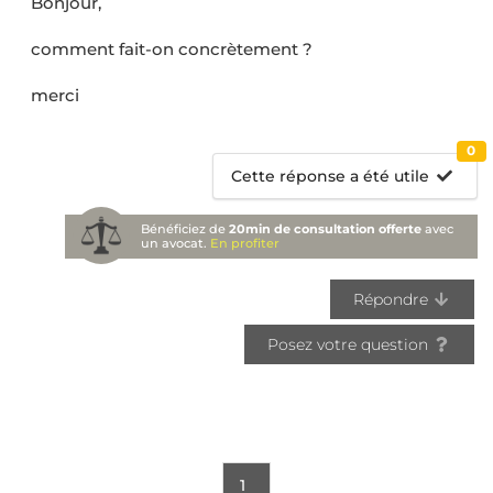
Bonjour,
comment fait-on concrètement ?
merci
0
Cette réponse a été utile
Bénéficiez de
20min de consultation offerte
avec
un avocat.
En profiter
Répondre
Posez votre question
1