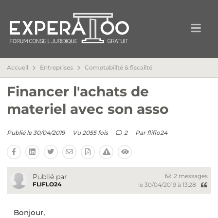
Accueil
Entreprises
Comptabilité & fiscalité
Financer l'achats de
materiel avec son asso
Publié le 30/04/2019
Vu 2055 fois
2
Par
fliflo24
2 messages
Publié par
FLIFLO24
le 30/04/2019 à 13:28
Bonjour,