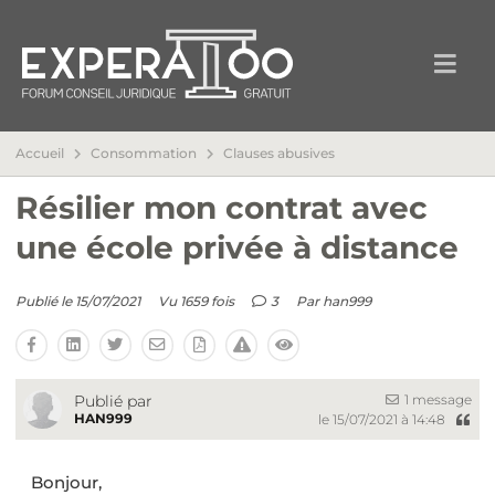
Accueil
Consommation
Clauses abusives
Résilier mon contrat avec
une école privée à distance
Publié le 15/07/2021
Vu 1659 fois
3
Par
han999
1 message
Publié par
HAN999
le 15/07/2021 à 14:48
Bonjour,