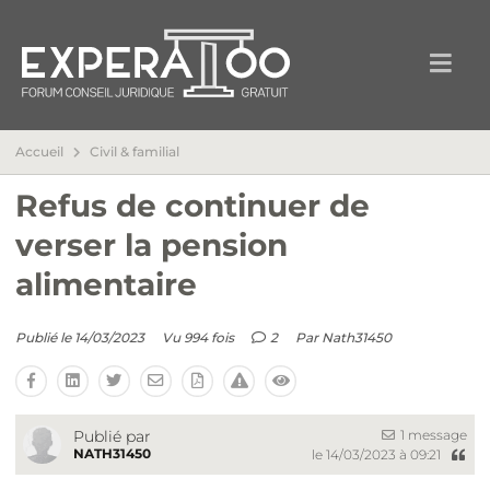
Accueil
Civil & familial
Refus de continuer de
verser la pension
alimentaire
Publié le 14/03/2023
Vu 994 fois
2
Par
Nath31450
1 message
Publié par
NATH31450
le 14/03/2023 à 09:21