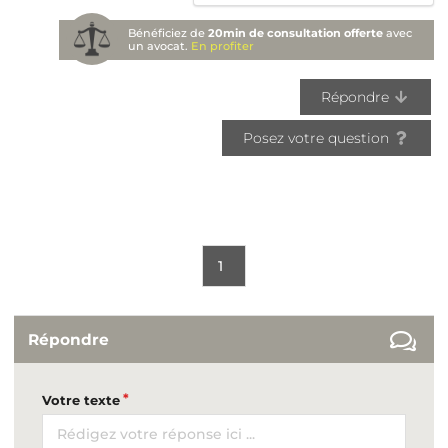
Bénéficiez de
20min de consultation offerte
avec
un avocat.
En profiter
Répondre
Posez votre question
1
Répondre
Votre texte