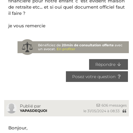
financiere pour notre enfant c 'est évident maison
de retraite etc... et si oui quel document officiel faut
il faire ?
je vous remercie
Bénéficiez de
20min de consultation offerte
avec
un avocat.
En profiter
Répondre
Posez votre question
606 messages
Publié par
YAPASDEQUOI
le 31/05/2024 à 08:33
Bonjour,