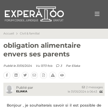
Accueil
Civil & familial
obligation alimentaire
envers ses parents
Publié le 31/05/2024
Vu 1373 fois
3
Par
Eliaka
2 messages
Publié par
ELIAKA
le 31/05/2024 à 06:43
Bonjour , je souhaiterais savoir si il est possible de