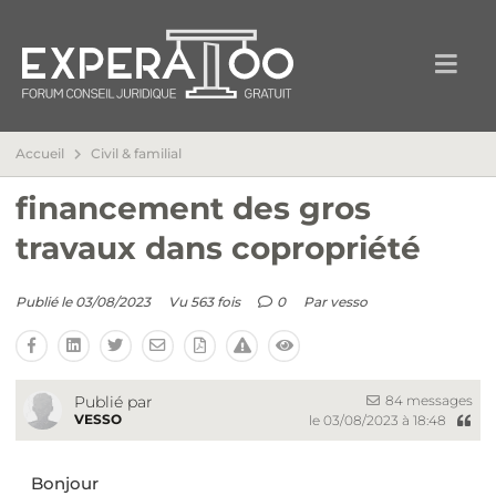
Accueil
Civil & familial
financement des gros
travaux dans copropriété
Publié le 03/08/2023
Vu 563 fois
0
Par
vesso
84 messages
Publié par
VESSO
le 03/08/2023 à 18:48
Bonjour