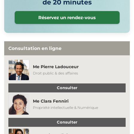
de 20 minutes
Réservez un rendez-vous
Consultation en ligne
Me Pierre Ladouceur
Droit public & des affaires
Consulter
Me Clara Fenniri
Propriété intellectuelle & Numérique
Consulter