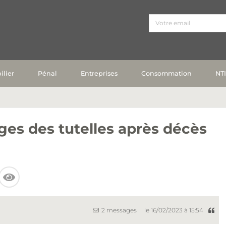
lier
Pénal
Entreprises
Consommation
NT
es des tutelles après décès
2 messages
le 16/02/2023 à 15:54