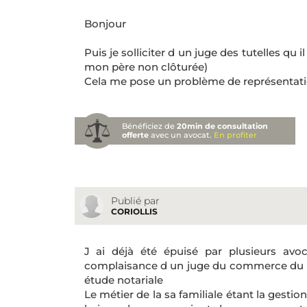
Bonjour
Puis je solliciter d un juge des tutelles qu
mon père non clôturée)
Cela me pose un problème de représentati
Bénéficiez de
20min de consultation
offerte
avec un avocat.
En profiter
Publié par
CORIOLLIS
J ai déjà été épuisé par plusieurs avo
complaisance d un juge du commerce du pl
étude notariale
Le métier de la sa familiale étant la gestio