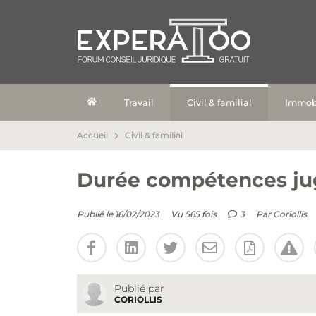
Travail
Civil & familial
Immobi
Accueil
Civil & familial
Durée compétences jug
Publié le 16/02/2023
Vu 565 fois
3
Par
Coriollis
Publié par
CORIOLLIS