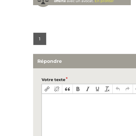
offerte
avec un avocat.
En profiter
1
Répondre
Votre texte