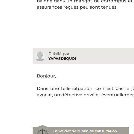
baigne dans un marigot de corrompus et a
assurances reçues peu sont tenues
Publié par
YAPASDEQUOI
Bonjour,
Dans une telle situation, ce n'est pas le 
avocat, un détective privé et éventuellement
Bénéficiez de
20min de consultation