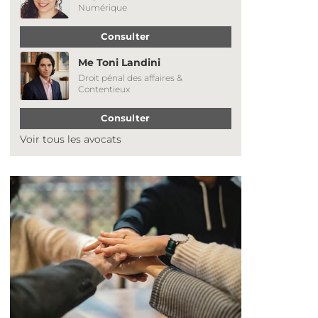
Numérique
Consulter
Me Toni Landini
Droit pénal des affaires &
Contentieux
Consulter
Voir tous les avocats