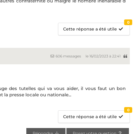
utres confraternité ou malgré le nombre inénarable d
0
Cette réponse a été utile
606 messages
le 16/02/2023 à 22:41
juge des tutelles qui va vous aider, il vous faut un bon
 la presse locale ou nationale...
0
Cette réponse a été utile
Répondre
Posez votre question