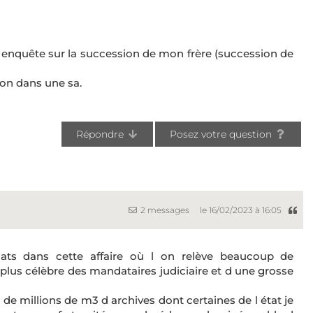
 il enquête sur la succession de mon frère (succession de
on dans une sa.
Répondre
Posez votre question
2 messages
le 16/02/2023 à 16:05
cats dans cette affaire où l on relève beaucoup de
us célèbre des mandataires judiciaire et d une grosse
n de millions de m3 d archives dont certaines de l état je