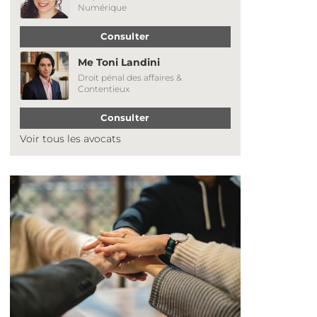
Numérique
Consulter
Me Toni Landini
Droit pénal des affaires &
Contentieux
Consulter
Voir tous les avocats