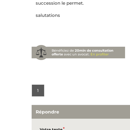
succession le permet.
salutations
Bénéficiez de
20min de consultation
offerte
avec un avocat.
En profiter
1
Répondre
Votre texte