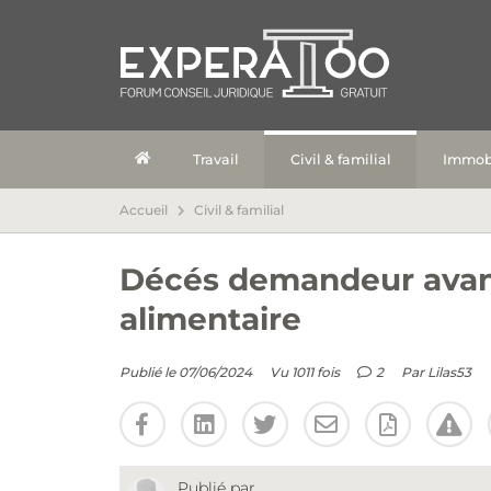
Travail
Civil & familial
Immobi
Accueil
Civil & familial
Décés demandeur avant
alimentaire
Publié le 07/06/2024
Vu 1011 fois
2
Par
Lilas53
Publié par