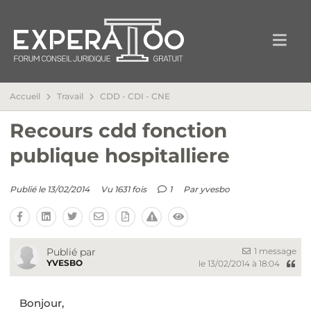
Accueil
Travail
CDD - CDI - CNE
Recours cdd fonction
publique hospitalliere
Publié le 13/02/2014
Vu 1631 fois
1
Par
yvesbo
1 message
Publié par
YVESBO
le 13/02/2014 à 18:04
Bonjour,