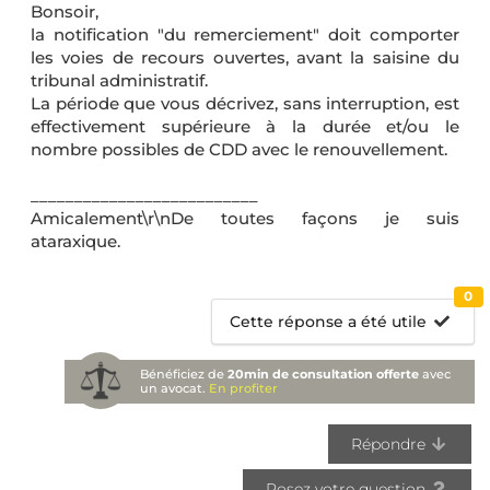
Bonsoir,
la notification "du remerciement" doit comporter
les voies de recours ouvertes, avant la saisine du
tribunal administratif.
La période que vous décrivez, sans interruption, est
effectivement supérieure à la durée et/ou le
nombre possibles de CDD avec le renouvellement.
__________________________
Amicalement\r\nDe toutes façons je suis
ataraxique.
0
Cette réponse a été utile
Bénéficiez de
20min de consultation offerte
avec
un avocat.
En profiter
Répondre
Posez votre question