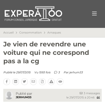
Accueil
Consommation
Arnaques
Je vien de revendre une
voiture qui ne corespond
pas a la cg
Publié le 29/07/2015
Vu 1593 fois
3
Par
jerhum33
3 messages
Publié par
JERHUM33
le 29/07/2015 à 20:46