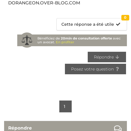
DORANGEON.OVER-BLOG.COM
0
Cette réponse a été utile
Bénéficiez de
20min de consultation offerte
avec
un avocat.
En profiter
Répondre
Posez votre question
1
Répondre