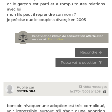
or le garçon est parti et a rompu toutes relations
avec lui
mon fils peut il reprendre son nom ?
je précise que le couple a divorçé en 2005
Bénéficiez de
20min de consultation offerte
avec
un avocat.
En profiter
Répondre
Posez votre question
4880 messages
Publié par
JEETENDRA
le 27/04/2009 à 19:08
bonsoir, révoquer une adoption est très compliqué,
voir impossible, surtout s'il s'agit d'une
adoption