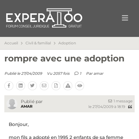
Accueil
Civil & familial
Adoption
rompre avec une adoption
Publié le 27/04/2009
Vu 2057 fois
1
Par
amar
1 message
Publié par
AMAR
le 27/04/2009 à 18:19
Bonjour,
mon fils a adopté en 1995 2 enfants de sa femme