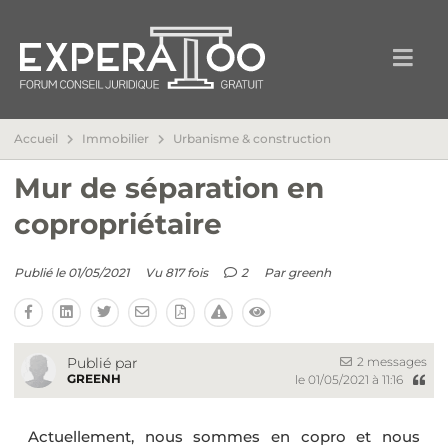
Accueil
Immobilier
Urbanisme & construction
Mur de séparation en
copropriétaire
Publié le 01/05/2021
Vu 817 fois
2
Par
greenh
2 messages
Publié par
GREENH
le 01/05/2021 à 11:16
Actuellement, nous sommes en copro et nous