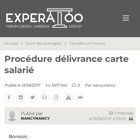
Accueil
Droit des étrangers
Travailler en France
Procédure délivrance carte
salarié
Publié le 13/06/2017
Vu 1207 fois
0
Par
nancynancy
1 message
Publié par
NANCYNANCY
le 13/06/2017 à 20:50
Bonsoir,