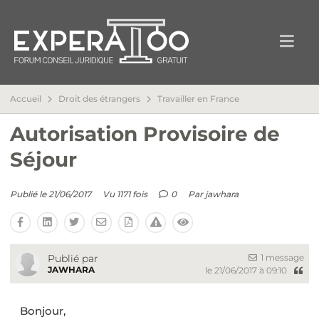
Accueil
Droit des étrangers
Travailler en France
Autorisation Provisoire de
Séjour
Publié le 21/06/2017
Vu 1171 fois
0
Par
jawhara
1 message
Publié par
JAWHARA
le 21/06/2017 à 09:10
Bonjour,