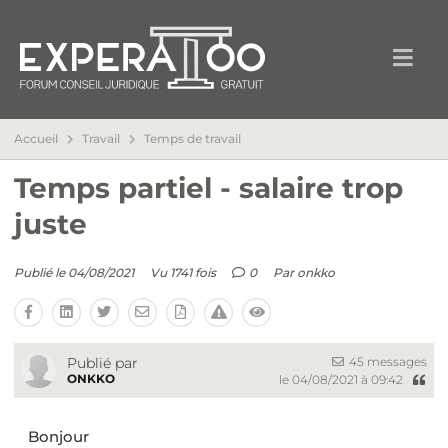
Accueil
Travail
Temps de travail
Temps partiel - salaire trop
juste
Publié le 04/08/2021
Vu 1741 fois
0
Par
onkko
45 messages
Publié par
ONKKO
le 04/08/2021 à 09:42
Bonjour