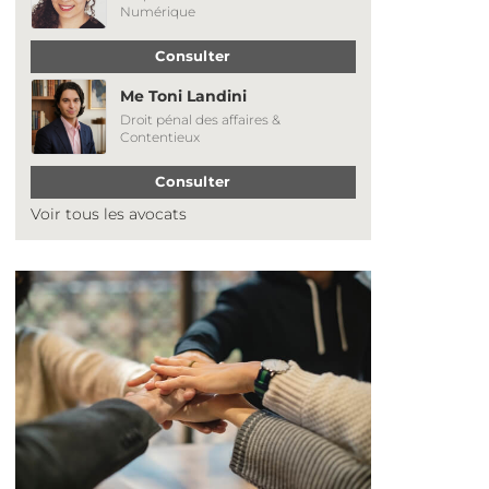
Numérique
Consulter
Me Toni Landini
Droit pénal des affaires &
Contentieux
Consulter
Voir tous les avocats