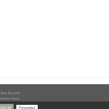
 des forums
actez-nous
 RSS
ept all
Personalize