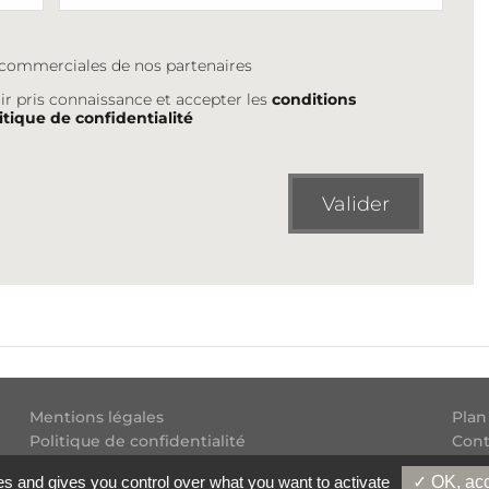
s commerciales de nos partenaires
ir pris connaissance et accepter les
conditions
itique de confidentialité
Valider
Mentions légales
Plan
Politique de confidentialité
Cont
Conditions générales d'utilisation
Flux
es and gives you control over what you want to activate
✓ OK, acc