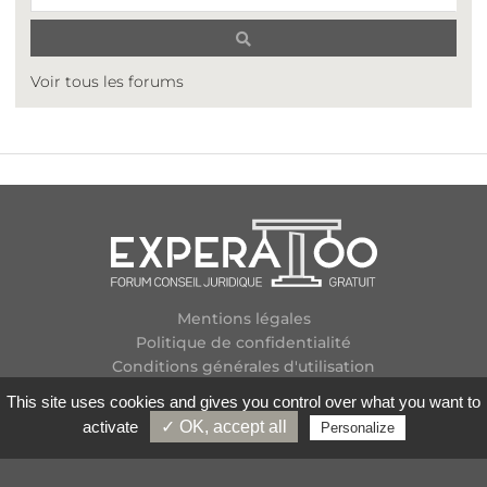
Voir tous les forums
Mentions légales
Politique de confidentialité
Conditions générales d'utilisation
Plan des forums
This site uses cookies and gives you control over what you want to
Contactez-nous
activate
✓ OK, accept all
Personalize
Flux RSS
Copyright
2026 Experatoo.com - Tous droits réservés