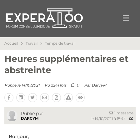
Accueil
Travail
Temps de travail
Heures supplémentaires et
abstreinte
Publié le 14/10/2021
Vu 2241 fois
0
Par
DarcyM
1 message
Publié par
DARCYM
le 14/10/2021 à 15:44
Bonjour,