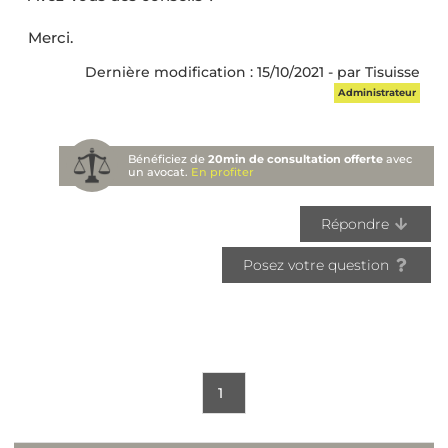
Merci.
Dernière modification : 15/10/2021 - par Tisuisse
Administrateur
Bénéficiez de
20min de consultation offerte
avec
un avocat.
En profiter
Répondre
Posez votre question
1