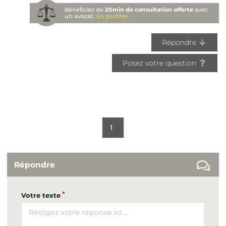
Bénéficiez de
20min de consultation offerte
avec
un avocat.
En profiter
Répondre
Posez votre question
1
Répondre
Votre texte