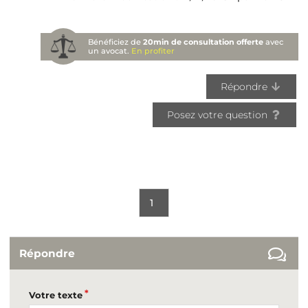
Bénéficiez de
20min de consultation offerte
avec
un avocat.
En profiter
Répondre
Posez votre question
1
Répondre
Votre texte