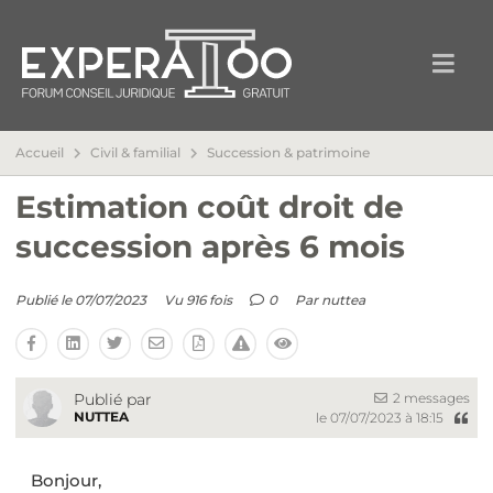
Accueil
Civil & familial
Succession & patrimoine
Estimation coût droit de
succession après 6 mois
Publié le 07/07/2023
Vu 916 fois
0
Par
nuttea
2 messages
Publié par
NUTTEA
le 07/07/2023 à 18:15
Bonjour,