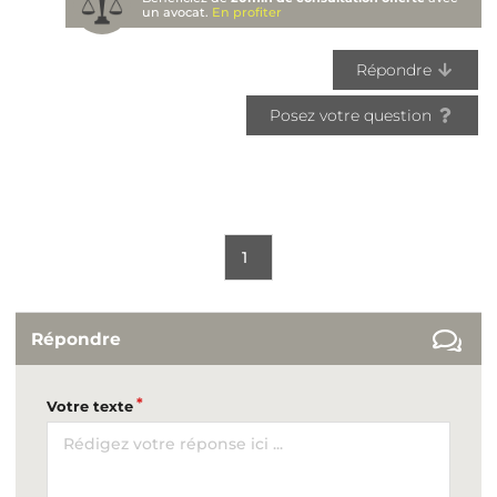
un avocat.
En profiter
Répondre
Posez votre question
1
Répondre
Votre texte