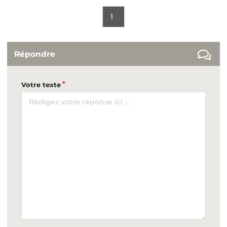
1
Répondre
Votre texte