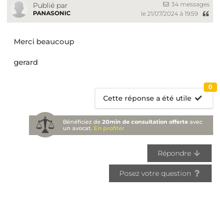
34 messages
Publié par
PANASONIC
le 21/07/2024 à 19:59
Merci beaucoup
gerard
0
Cette réponse a été utile
Bénéficiez de
20min de consultation offerte
avec
un avocat.
En profiter
Répondre
Posez votre question