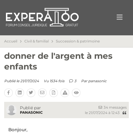
Accueil
Civil & familial
Succession & patrimoine
donner de l'argent à mes
enfants
Publié le 21/07/2024
Vu 1534 fois
3
Par
panasonic
34 messages
Publié par
PANASONIC
le 21/07/2024 à 12:43
Bonjour,