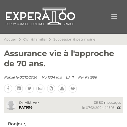
Accueil
Civil & familial
Succession & patrimoine
Assurance vie à l'approche
de 70 ans.
Publié le 07/12/2024
Vu 1304 fois
11
Par
Pat996
50 messages
Publié par
PAT996
le 07/12/2024 à 15:16
Bonjour,