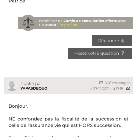
Patrice
Bénéficiez de
20min de consultation offerte
avec
un avocat.
En profiter
Répondre
Posez votre question
606 messages
Publié par
YAPASDEQUOI
le 07/12/2024 à 17:15
Bonjour,
NE confondez pas la fiscalité de la succession et
celle de l'assurance vie qui est HORS succession.