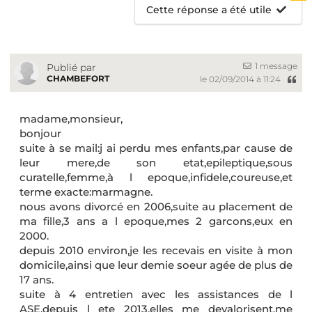
Cette réponse a été utile
1 message
Publié par
CHAMBEFORT
le 02/09/2014 à 11:24
madame,monsieur,
bonjour
suite à se mail:j ai perdu mes enfants,par cause de
leur mere,de son etat,epileptique,sous
curatelle,femme,à l epoque,infidele,coureuse,et
terme exacte:marmagne.
nous avons divorcé en 2006,suite au placement de
ma fille,3 ans a l epoque,mes 2 garcons,eux en
2000.
depuis 2010 environ,je les recevais en visite à mon
domicile,ainsi que leur demie soeur agée de plus de
17 ans.
suite à 4 entretien avec les assistances de l
ASE,depuis l ete 2013,elles me devalorisent,me