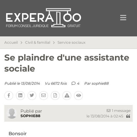
Accueil
Civil & familial
Service sociaux
Se plaindre d'une assistante
sociale
Publié le 13/08/2014
Vu 6672 fois
4
Par
sophie88
1 message
Publié par
SOPHIE88
le 13/08/2014 à 02:45
Bonsoir